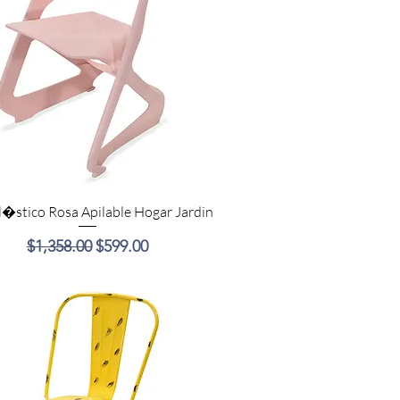
Vista rápida
Pl�stico Rosa Apilable Hogar Jardin
Precio
Precio de oferta
$1,358.00
$599.00