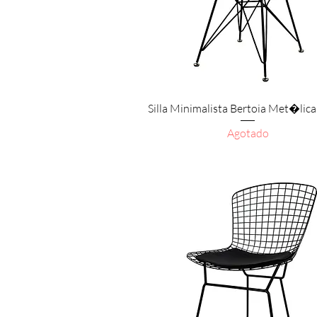
Vista rápida
Silla Minimalista Bertoia Met�lic
Agotado