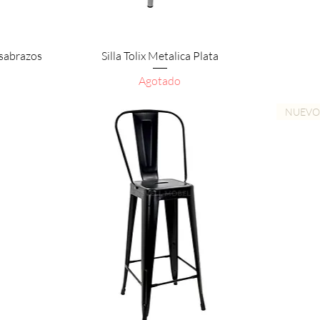
Vista rápida
osabrazos
Silla Tolix Metalica Plata
Agotado
NUEV