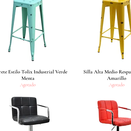
ete Estilo Tolix Industrial Verde
Vista rápida
Silla Alta Medio Respa
Vista rápida
Menta
Amarillo
Agotado
Agotado