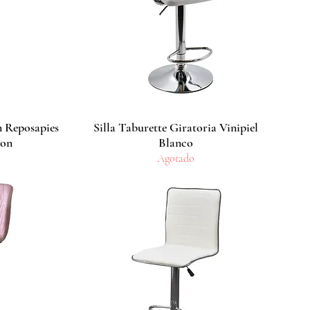
n Reposapies
Silla Taburette Giratoria Vinipiel
Vista rápida
lon
Blanco
Agotado