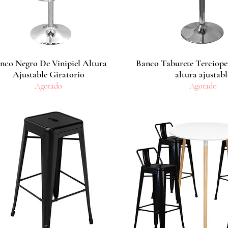
nco Negro De Vinipiel Altura
Vista rápida
Banco Taburete Terciope
Vista rápida
Ajustable Giratorio
altura ajustabl
Agotado
Agotado