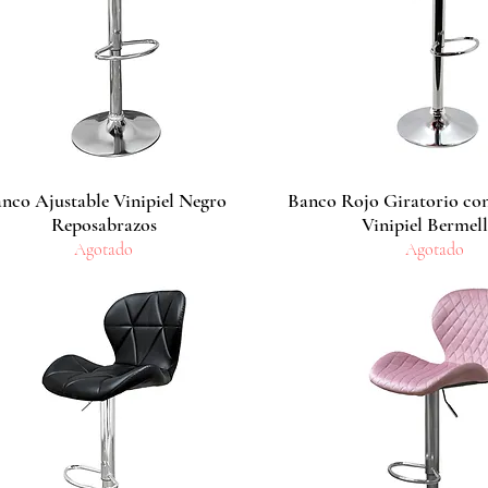
nco Ajustable Vinipiel Negro
Vista rápida
Banco Rojo Giratorio co
Vista rápida
Reposabrazos
Vinipiel Bermel
Agotado
Agotado