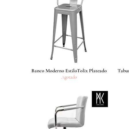
Banco Moderno EstiloTolix Plateado
Vista rápida
Tabur
Agotado