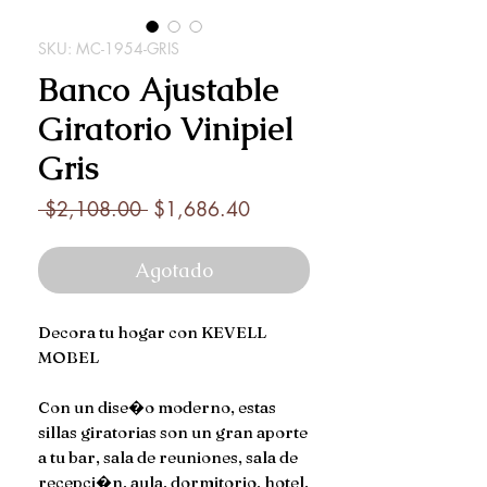
SKU: MC-1954-GRIS
Banco Ajustable
Giratorio Vinipiel
Gris
Precio
Precio
 $2,108.00 
$1,686.40
de
oferta
Agotado
Decora tu hogar con KEVELL
MOBEL
Con un dise�o moderno, estas
sillas giratorias son un gran aporte
a tu bar, sala de reuniones, sala de
recepci�n, aula, dormitorio, hotel,