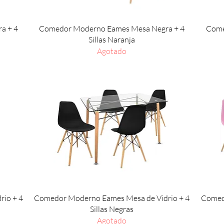
Vista rápida
a + 4
Comedor Moderno Eames Mesa Negra + 4
Come
Sillas Naranja
Agotado
Vista rápida
io + 4
Comedor Moderno Eames Mesa de Vidrio + 4
Comed
Sillas Negras
Agotado