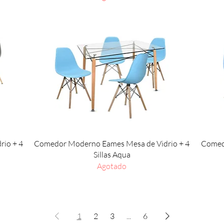
Vista rápida
io + 4
Comedor Moderno Eames Mesa de Vidrio + 4
Comed
Sillas Aqua
Agotado
1
2
3
...
6