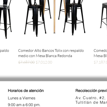
Vista rápida
spaldo
Comedor Alto Bancos Tolix con respaldo
Comedor
medio con Mesa Blanca Redonda
Mesa B
Precio
Precio de oferta
Precio
$7,687.00
$7,012.00
$7,187.
Horarios de atención
Recolección previ
Av. Cuatro, #2,
Lunes a Viernes
Tultitlán de M
9:00 am a 6:00 pm.