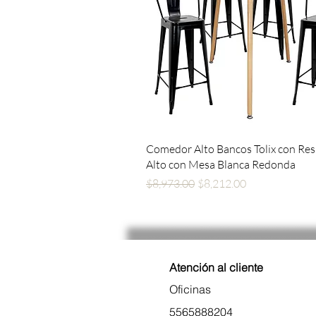
Vista rápida
Comedor Alto Bancos Tolix con Re
Alto con Mesa Blanca Redonda
Precio
Precio de oferta
$8,973.00
$8,212.00
Atención al cliente
Oficinas
5565888204