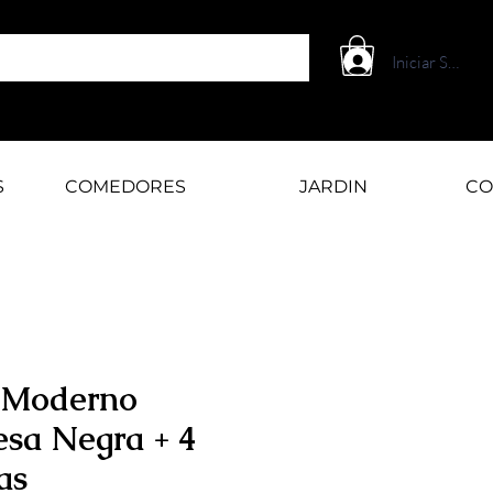
Iniciar Sesión
S
COMEDORES
JARDIN
CO
 Moderno
sa Negra + 4
as