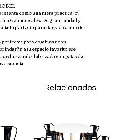
metro MATERIAL
MOBEL

devolucion si ha s
***MESA**** Tab
resenta como una mesa practica, c?
da�ado. En caso de
Patas de madera c
 4 o 6 comensales. De gran calidad y 
envio no son reem
Estructura met?lic
aliado perfecto para dar vida a uno de 
Incluye torniller?a
ensamblaje ****S
n perfectas para combinar con 
polipropileno de al
brindar?n a tu espacio favorito ese 
met?lica para refo
abas buscando, fabricada con patas de 
gomas antiderrapan
resistencia.
Relacionados