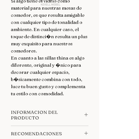
Si algo tiene el vidrio como
material para nuestras mesas de
comedor, es que resulta amigable
con cualquier tipo de tonalidad o
ambiente. En cualquier caso, el
toque de distinci�n resulta un plus
muy exquisito para nuestros
comedores.
En cuanto a las sillas thina es algo
diferente, original y �nico para
decorar cualquier espacio,
b�sicamente combina con todo,
luce tu buen gusto y complementa
tu estilo con comodidad.
INFORMACION DEL
PRODUCTO
MESA EAMES
Materiales
: Plancha
RECOMENDACIONES
rectangular de cristal 10mm +