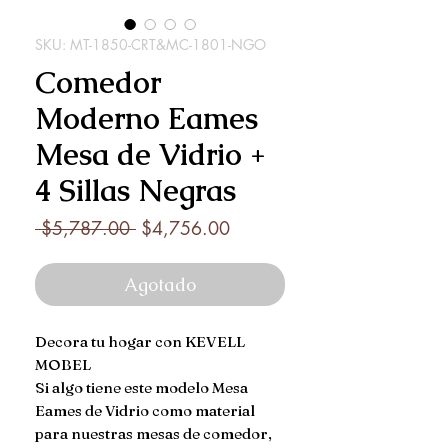
SKU: MT-1850-CRT&MC-1801-NGO
Comedor
Moderno Eames
Mesa de Vidrio +
4 Sillas Negras
Precio
Precio
 $5,787.00 
$4,756.00
de
oferta
Agotado
Decora tu hogar con KEVELL 
MOBEL

Si algo tiene este modelo Mesa 
Eames de Vidrio como material 
para nuestras mesas de comedor, 