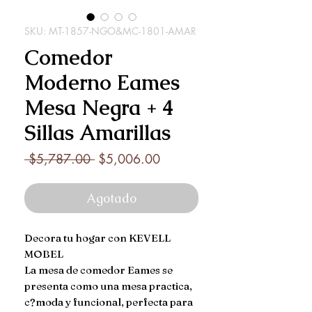
SKU: MT-1857-NGO&MC-1801-AMAR
Comedor
Moderno Eames
Mesa Negra + 4
Sillas Amarillas
Precio
Precio
 $5,787.00 
$5,006.00
de
oferta
Agotado
Decora tu hogar con KEVELL 
MOBEL

La mesa de comedor Eames se 
presenta como una mesa practica, 
c?moda y funcional, perfecta para 