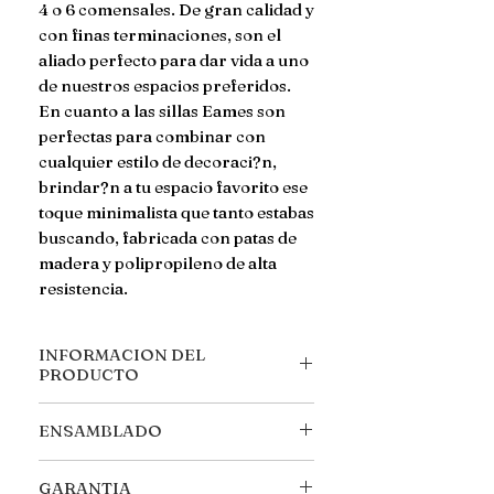
4 o 6 comensales. De gran calidad y 
con finas terminaciones, son el 
aliado perfecto para dar vida a uno 
de nuestros espacios preferidos.

En cuanto a las sillas Eames son 
perfectas para combinar con 
cualquier estilo de decoraci?n, 
brindar?n a tu espacio favorito ese 
toque minimalista que tanto estabas 
buscando, fabricada con patas de 
madera y polipropileno de alta 
resistencia.
INFORMACION DEL
PRODUCTO
MEDIDAS ***MESA**** Ancho:
ENSAMBLADO
80 cm Largo: 120cm Alto: 74 cm
MEDIDAS ESPECIFICAS: Grosor
Llegan desarmadas, se incluyen
del tablero: 12mm Patas: 71cm alto
GARANTIA