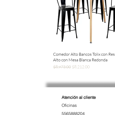
Vista rápida
Comedor Alto Bancos Tolix con Re
Alto con Mesa Blanca Redonda
Precio
Precio de oferta
$8,973.00
$8,212.00
Atención al cliente
Oficinas
5565888204