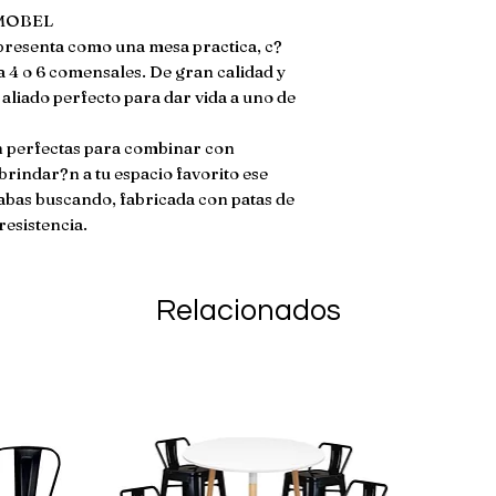
metro MATERIAL
MOBEL

devolucion si ha s
***MESA**** Tab
resenta como una mesa practica, c?
da�ado. En caso de
Patas de madera c
 4 o 6 comensales. De gran calidad y 
envio no son reem
Estructura met?lic
aliado perfecto para dar vida a uno de 
Incluye torniller?a
ensamblaje ****S
n perfectas para combinar con 
polipropileno de al
brindar?n a tu espacio favorito ese 
met?lica para refo
abas buscando, fabricada con patas de 
gomas antiderrapan
resistencia.
Relacionados