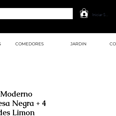
Iniciar Sesión
S
COMEDORES
JARDIN
CO
 Moderno
sa Negra + 4
rdes Limon