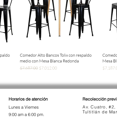
Vista rápida
spaldo
Comedor Alto Bancos Tolix con respaldo
Comedor
medio con Mesa Blanca Redonda
Mesa B
Precio
Precio de oferta
Precio
$7,687.00
$7,012.00
$7,187.
Horarios de atención
Recolección previ
Av. Cuatro, #2,
Lunes a Viernes
Tultitlán de M
9:00 am a 6:00 pm.