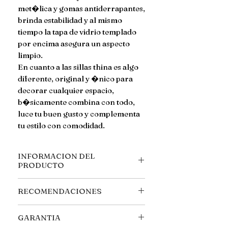
met�lica y gomas antiderrapantes,
brinda estabilidad y al mismo
tiempo la tapa de vidrio templado
por encima asegura un aspecto
limpio.
En cuanto a las sillas thina es algo
diferente, original y �nico para
decorar cualquier espacio,
b�sicamente combina con todo,
luce tu buen gusto y complementa
tu estilo con comodidad.
INFORMACION DEL
PRODUCTO
MESA BLANCA
RECOMENDACIONES
Medidas: 80 cm diametro - 75cm
alto - 1cm grosor
Requiere armado, se incluyen
Materiales de fabricacion: MDF
GARANTIA
todos los tornillos y herramientas,