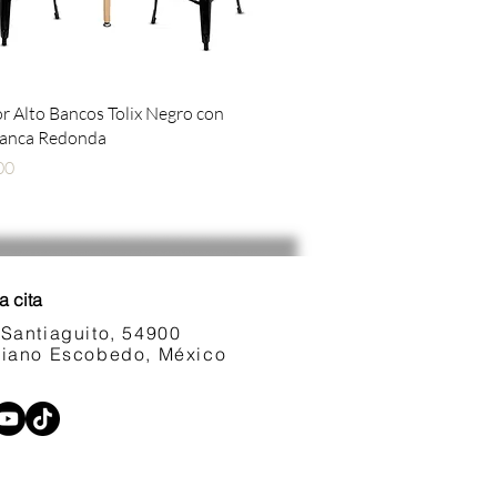
Vista rápida
 Alto Bancos Tolix Negro con
lanca Redonda
00
a cita
 Santiaguito, 54900
ariano Escobedo, México