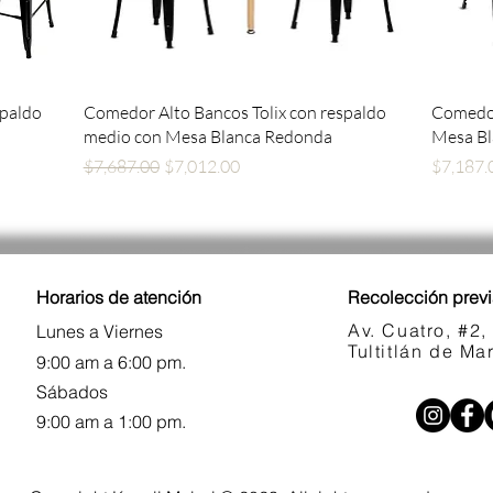
Vista rápida
spaldo
Comedor Alto Bancos Tolix con respaldo
Comedor
medio con Mesa Blanca Redonda
Mesa B
Precio
Precio de oferta
Precio
$7,687.00
$7,012.00
$7,187.
Horarios de atención
Recolección previ
Av. Cuatro, #2,
Lunes a Viernes
Tultitlán de M
9:00 am a 6:00 pm.
Sábados
9:00 am a 1:00 pm.