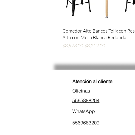
Vista rápida
Comedor Alto Bancos Tolix con Re
Alto con Mesa Blanca Redonda
Precio
Precio de oferta
$8,973.00
$8,212.00
Atención al cliente
Oficinas
5565888204
WhatsApp
5569683209