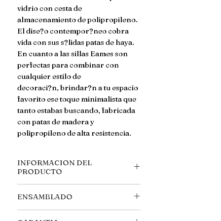
vidrio con cesta de 
almacenamiento de polipropileno. 
El dise?o contempor?neo cobra 
vida con sus s?lidas patas de haya.

En cuanto a las sillas Eames son 
perfectas para combinar con 
cualquier estilo de

decoraci?n, brindar?n a tu espacio 
favorito ese toque minimalista que 
tanto estabas buscando, fabricada 
con patas de madera y 
polipropileno de alta resistencia.
INFORMACION DEL
PRODUCTO
MEDIDAS ***MESA**** Ancho:
ENSAMBLADO
80 cm Largo: 80cm Alto: 72 cm
MEDIDAS ESPECIFICAS: Canasta
Llegan desarmadas, se incluyen