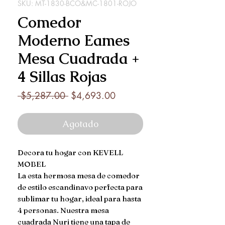
SKU: MT-1830-BCO&MC-1801-ROJO
Comedor
Moderno Eames
Mesa Cuadrada +
4 Sillas Rojas
Precio
Precio
 $5,287.00 
$4,693.00
de
oferta
Agotado
Decora tu hogar con KEVELL 
MOBEL

La esta hermosa mesa de comedor 
de estilo escandinavo perfecta para 
sublimar tu hogar, ideal para hasta 
4 personas. Nuestra mesa 
cuadrada Nuri tiene una tapa de 