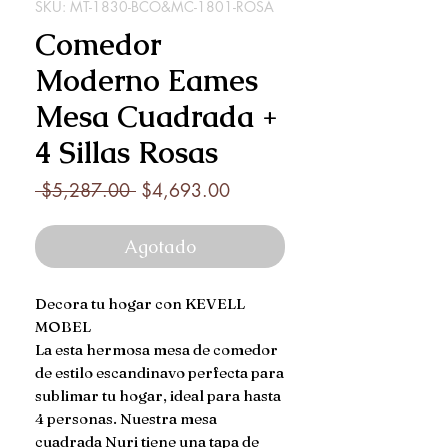
SKU: MT-1830-BCO&MC-1801-ROSA
Comedor
Moderno Eames
Mesa Cuadrada +
4 Sillas Rosas
Precio
Precio
 $5,287.00 
$4,693.00
de
oferta
Agotado
Decora tu hogar con KEVELL 
MOBEL

La esta hermosa mesa de comedor 
de estilo escandinavo perfecta para 
sublimar tu hogar, ideal para hasta 
4 personas. Nuestra mesa 
cuadrada Nuri tiene una tapa de 