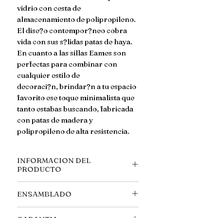
vidrio con cesta de 
almacenamiento de polipropileno. 
El dise?o contempor?neo cobra 
vida con sus s?lidas patas de haya.

En cuanto a las sillas Eames son 
perfectas para combinar con 
cualquier estilo de

decoraci?n, brindar?n a tu espacio 
favorito ese toque minimalista que 
tanto estabas buscando, fabricada 
con patas de madera y 
polipropileno de alta resistencia.
INFORMACION DEL
PRODUCTO
MEDIDAS ***MESA**** Ancho:
ENSAMBLADO
80 cm Largo: 80cm Alto: 72 cm
MEDIDAS ESPECIFICAS: Canasta
Llegan desarmadas, se incluyen