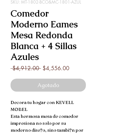
SKU: MT-1802-BCO&MC-1801-AZUL
Comedor
Moderno Eames
Mesa Redonda
Blanca + 4 Sillas
Azules
Precio
Precio
 $4,912.00 
$4,556.00
de
oferta
Agotado
Decora tu hogar con KEVELL 
MOBEL

Esta hermosa mesa de comedor 
impresiona no solo por su 
moderno dise?o, sino tambi?n por 