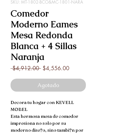
SKU: MT-1802-BCO&MC-1801-NARA
Comedor
Moderno Eames
Mesa Redonda
Blanca + 4 Sillas
Naranja
Precio
Precio
 $4,912.00 
$4,556.00
de
oferta
Agotado
Decora tu hogar con KEVELL 
MOBEL

Esta hermosa mesa de comedor 
impresiona no solo por su 
moderno dise?o, sino tambi?n por 