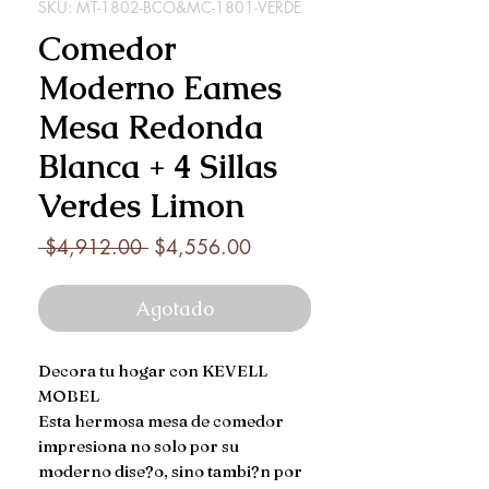
SKU: MT-1802-BCO&MC-1801-VERDE
Comedor
Moderno Eames
Mesa Redonda
Blanca + 4 Sillas
Verdes Limon
Precio
Precio
 $4,912.00 
$4,556.00
de
oferta
Agotado
Decora tu hogar con KEVELL 
MOBEL

Esta hermosa mesa de comedor 
impresiona no solo por su 
moderno dise?o, sino tambi?n por 