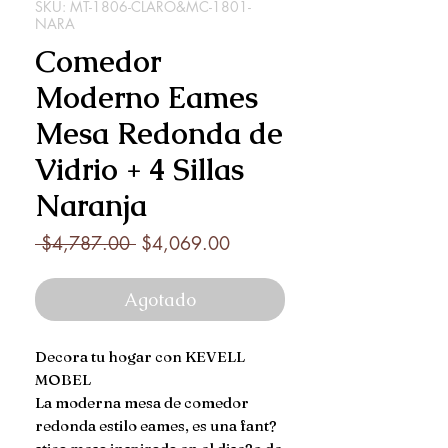
SKU: MT-1806-CLARO&MC-1801-
NARA
Comedor
Moderno Eames
Mesa Redonda de
Vidrio + 4 Sillas
Naranja
Precio
Precio
 $4,787.00 
$4,069.00
de
oferta
Agotado
Decora tu hogar con KEVELL 
MOBEL

La moderna mesa de comedor 
redonda estilo eames, es una fant?