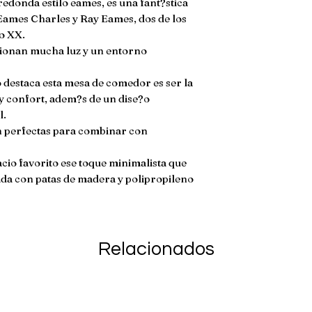
onda estilo eames, es una fant?stica 
metro MATERIAL
devolucion si ha s
Eames Charles y Ray Eames, dos de los 
***MESA**** Vidr
da�ado. En caso de
o XX.

met?lica y patas 
envio no son reem
antiderrapantes.
ionan mucha luz y un entorno 
polipropileno de al
met?lica para refo
o destaca esta mesa de comedor es ser la 
gomas antiderrapan
y confort, adem?s de un dise?o 
.

n perfectas para combinar con 
cio favorito ese toque minimalista que 
da con patas de madera y polipropileno 
Relacionados