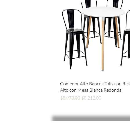
Vista rápida
Comedor Alto Bancos Tolix con Re
Alto con Mesa Blanca Redonda
Precio
Precio de oferta
$8,973.00
$8,212.00