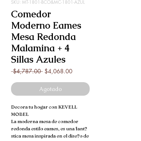
SKU: MT-1801-BCO&MC-1801-AZUL
Comedor
Moderno Eames
Mesa Redonda
Malamina + 4
Sillas Azules
Precio
Precio
 $4,787.00 
$4,068.00
de
oferta
Agotado
Decora tu hogar con KEVELL 
MOBEL

La moderna mesa de comedor 
redonda estilo eames, es una fant?
stica mesa inspirada en el dise?o de 