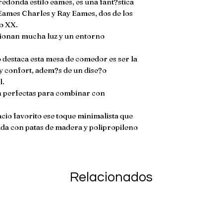
onda estilo eames, es una fant?stica 
https://youtu.be/
inconformidades co
40cm Ancho, 3cm
Eames Charles y Ray Eames, dos de los 
producto no aplic
FABRICACION **
o XX.

devolucion si ha s
Malamina con acaba
ionan mucha luz y un entorno 
da�ado. En caso de
Realizado con pata
envio no son reem
estructura met?lic
o destaca esta mesa de comedor es ser la 
****SILLAS**** F
y confort, adem?s de un dise?o 
alta resistencia co
.

reforzar y patas 
n perfectas para combinar con 
antiderrapantes par
cio favorito ese toque minimalista que 
da con patas de madera y polipropileno 
Relacionados