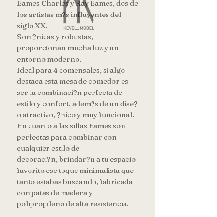
Eames Charles y Ray Eames, dos de 
los artistas m?s influyentes del 
siglo XX.

Son ?nicas y robustas, 
proporcionan mucha luz y un 
entorno moderno.

Ideal para 4 comensales, si algo 
destaca esta mesa de comedor es 
ser la combinaci?n perfecta de 
estilo y confort, adem?s de un dise?
o atractivo, ?nico y muy funcional.

En cuanto a las sillas Eames son 
perfectas para combinar con 
cualquier estilo de

decoraci?n, brindar?n a tu espacio 
favorito ese toque minimalista que 
tanto estabas buscando, fabricada 
con patas de madera y 
polipropileno de alta resistencia.