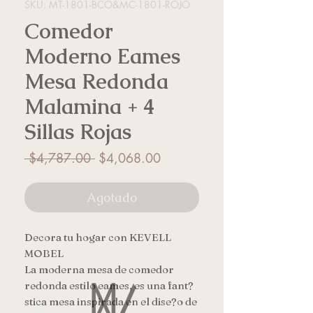
SKU: MT-1801-BCO&MC-1801-ROJO
Comedor
Moderno Eames
Mesa Redonda
Malamina + 4
Sillas Rojas
Precio
Precio
 $4,787.00 
$4,068.00
de
oferta
Agotado
Decora tu hogar con KEVELL 
MOBEL

La moderna mesa de comedor 
redonda estilo eames, es una fant?
stica mesa inspirada en el dise?o de 