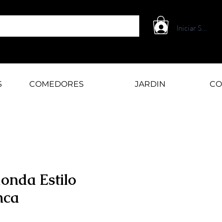
Iniciar Sesión
S
COMEDORES
JARDIN
CO
onda Estilo
nca