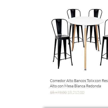
Vista rápida
Comedor Alto Bancos Tolix con Re
Alto con Mesa Blanca Redonda
Precio
Precio de oferta
$8,973.00
$8,212.00