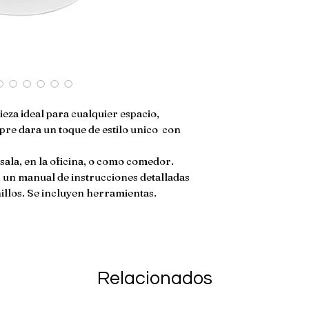
da�ado. En caso de
env�o no son ree
eza ideal para cualquier espacio,
mpre dara un toque de estilo unico con
 sala, en la oficina, o como comedor.
n un manual de instrucciones detalladas
illos. Se incluyen herramientas.
Relacionados