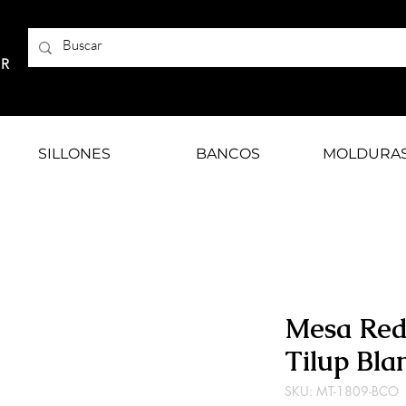
AR
SILLONES
BANCOS
MOLDURA
Mesa Red
Tilup Bla
SKU: MT-1809-BCO