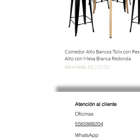
Vista rápida
Comedor Alto Bancos Tolix con Re
Alto con Mesa Blanca Redonda
Precio
Precio de oferta
$8,973.00
$8,212.00
Atención al cliente
Oficinas
5565888204
WhatsApp