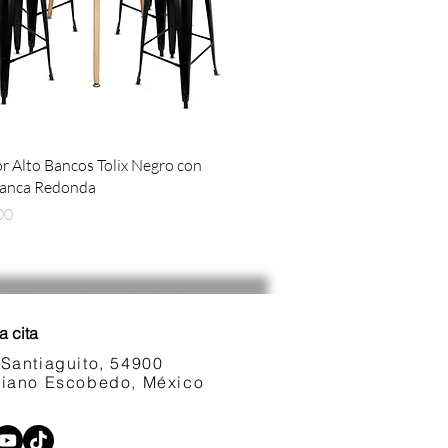
Vista rápida
 Alto Bancos Tolix Negro con
lanca Redonda
00
a cita
 Santiaguito, 54900
ariano Escobedo, México