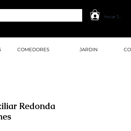
Iniciar Sesión
S
COMEDORES
JARDIN
CO
iliar Redonda
mes