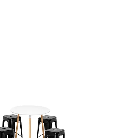
 devoluci�n, los costos de
mbolsables.