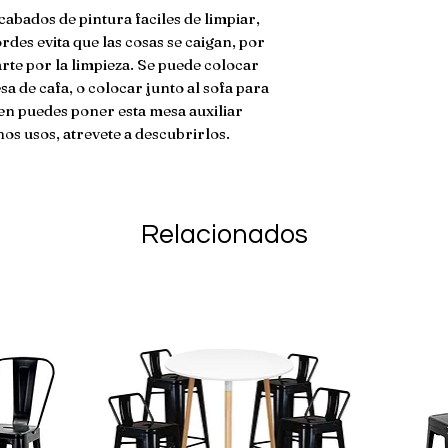
da�ado. En caso de
cabados de pintura faciles de limpiar,
env�o no son ree
des evita que las cosas se caigan, por
rte por la limpieza. Se puede colocar
a de cafa, o colocar junto al sofa para
ien puedes poner esta mesa auxiliar
hos usos, atrevete a descubrirlos.
Relacionados