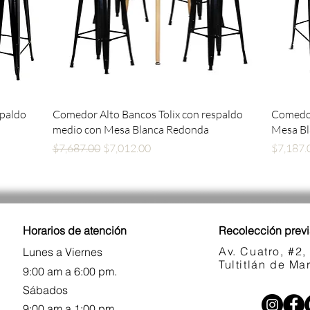
Vista rápida
spaldo
Comedor Alto Bancos Tolix con respaldo
Comedor
medio con Mesa Blanca Redonda
Mesa B
Precio
Precio de oferta
Precio
$7,687.00
$7,012.00
$7,187.
Horarios de atención
Recolección previ
Av. Cuatro, #2,
Lunes a Viernes
Tultitlán de M
9:00 am a 6:00 pm.
Sábados
9:00 am a 1:00 pm.