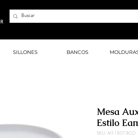
AR
SILLONES
BANCOS
MOLDURA
Mesa Aux
Estilo Ea
SKU: MT-1807-BCO