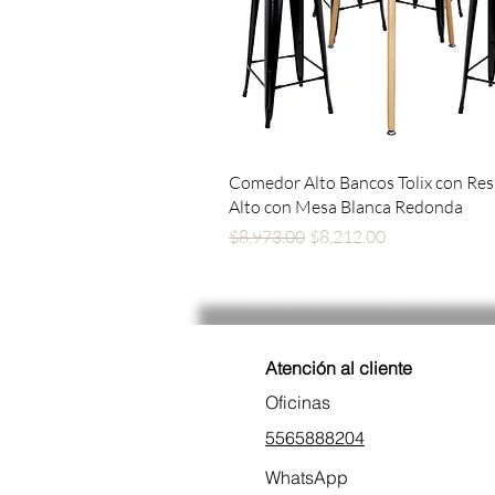
Vista rápida
Comedor Alto Bancos Tolix con Re
Alto con Mesa Blanca Redonda
Precio
Precio de oferta
$8,973.00
$8,212.00
Atención al cliente
Oficinas
5565888204
WhatsApp