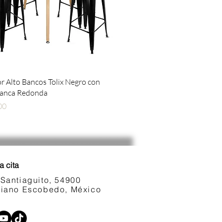
Vista rápida
 Alto Bancos Tolix Negro con
lanca Redonda
00
a cita
 Santiaguito, 54900
ariano Escobedo, México