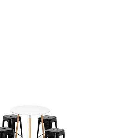
 devoluci�n, los costos de
mbolsables.