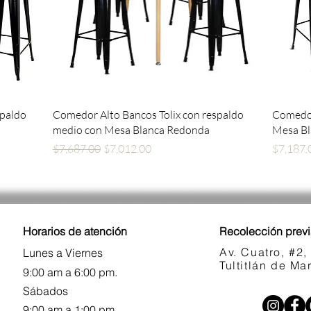
Vista rápida
spaldo
Comedor Alto Bancos Tolix con respaldo
Comedor
medio con Mesa Blanca Redonda
Mesa B
Precio
Precio de oferta
Precio
$7,687.00
$7,012.00
$7,187.
Horarios de atención
Recolección previ
Av. Cuatro, #2,
Lunes a Viernes
Tultitlán de M
9:00 am a 6:00 pm.
Sábados
9:00 am a 1:00 pm.