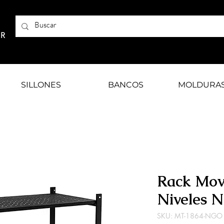
AR
SILLONES
BANCOS
MOLDURA
Rack Movi
Niveles N
SKU: MT-1864-NGO