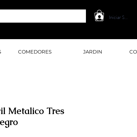
Iniciar Sesión
S
COMEDORES
JARDIN
CO
l Metalico Tres
egro