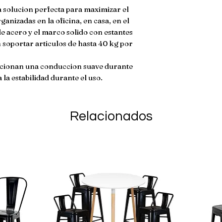
da�ado. En caso de
Colores:
Negro
a solucion perfecta para maximizar el
env�o no son ree
anizadas en la oficina, en casa, en el
e acero y el marco solido con estantes
 soportar articulos de hasta 40 kg por
rcionan una conduccion suave durante
la estabilidad durante el uso.
Relacionados