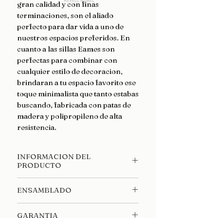
gran calidad y con finas
terminaciones, son el aliado
perfecto para dar vida a uno de
nuestros espacios preferidos. En
cuanto a las sillas Eames son
perfectas para combinar con
cualquier estilo de decoracion,
brindaran a tu espacio favorito ese
toque minimalista que tanto estabas
buscando, fabricada con patas de
madera y polipropileno de alta
resistencia.
INFORMACION DEL
PRODUCTO
MEDIDAS ***MESA**** Ancho:
ENSAMBLADO
80 cm Largo: 120cm Alto: 74 cm
MEDIDAS ESPECIFICAS: Grosor
Llegan desarmadas, se incluyen
del tablero: 12mm Patas: 71cm alto
GARANTIA