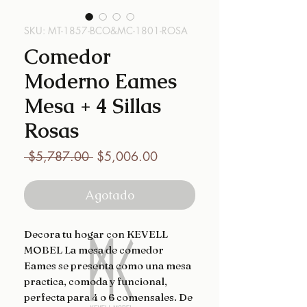
SKU: MT-1857-BCO&MC-1801-ROSA
Comedor
Moderno Eames
Mesa + 4 Sillas
Rosas
Precio
Precio
 $5,787.00 
$5,006.00
de
oferta
Agotado
Decora tu hogar con KEVELL
MOBEL La mesa de comedor
Eames se presenta como una mesa
practica, comoda y funcional,
perfecta para 4 o 6 comensales. De