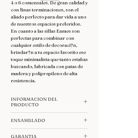
4 o 6 comensales. De gran calidad y 
con finas terminaciones, son el 
aliado perfecto para dar vida a uno 
de nuestros espacios preferidos.

En cuanto a las sillas Eames son 
perfectas para combinar con 
cualquier estilo de decoraci?n, 
brindar?n a tu espacio favorito ese 
toque minimalista que tanto estabas 
buscando, fabricada con patas de 
madera y polipropileno de alta 
resistencia.
INFORMACION DEL
PRODUCTO
MEDIDAS ***MESA**** Ancho:
ENSAMBLADO
80 cm Largo: 120cm Alto: 74 cm
MEDIDAS ESPECIFICAS: Grosor
Llegan desarmadas, se incluyen
del tablero: 12mm Patas: 71cm alto
GARANTIA