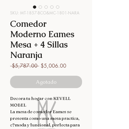
SKU: MT-1857-BCO&MC-1801-NARA
Comedor
Moderno Eames
Mesa + 4 Sillas
Naranja
Precio
Precio
 $5,787.00 
$5,006.00
de
oferta
Agotado
Decora tu hogar con KEVELL 
MOBEL

La mesa de comedor Eames se 
presenta como una mesa practica, 
c?moda y funcional, perfecta para 