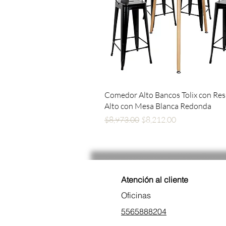
Vista rápida
Comedor Alto Bancos Tolix con Re
Alto con Mesa Blanca Redonda
Precio
Precio de oferta
$8,973.00
$8,212.00
Atención al cliente
Oficinas
5565888204