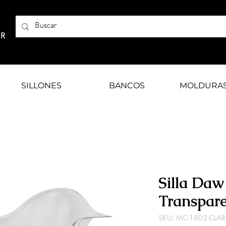
AR
SILLONES
BANCOS
MOLDURA
Silla Daw
Transpar
SKU: MC-1802-CLA