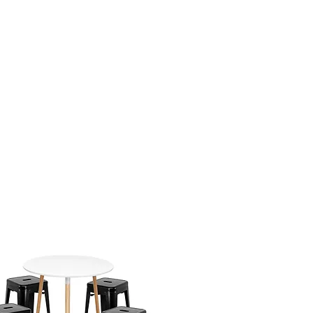
 devolucion, los costos de
bolsables