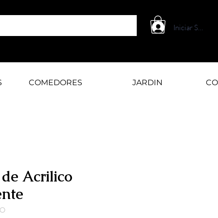
Iniciar Sesión
S
COMEDORES
JARDIN
CO
 de Acrilico
ente
RO