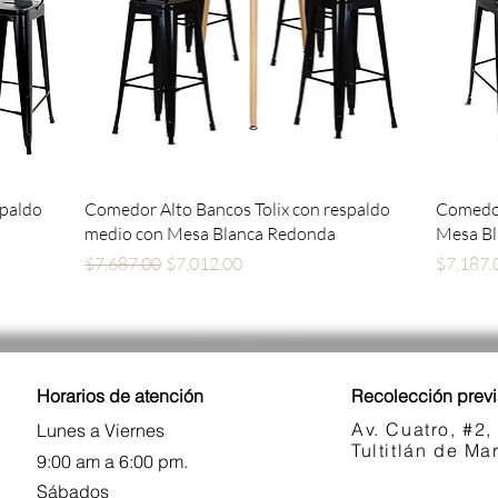
Vista rápida
spaldo
Comedor Alto Bancos Tolix con respaldo
Comedor
medio con Mesa Blanca Redonda
Mesa B
Precio
Precio de oferta
Precio
$7,687.00
$7,012.00
$7,187.
Horarios de atención
Recolección previ
Av. Cuatro, #2,
Lunes a Viernes
Tultitlán de M
9:00 am a 6:00 pm.
Sábados