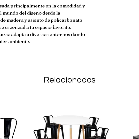
da�ado. En caso de
nsada principalmente en la comodidad y
envio no son reem
 el mundo del diseno desde la
s de madera y asiento de policarbonato
e escencial a tu espacio favorito.
que se adapta a diversos entornos dando
uier ambiente.
Relacionados