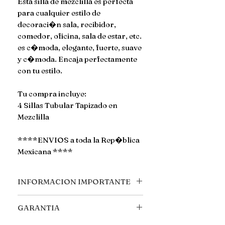
Esta silla de mezclilla es perfecta
para cualquier estilo de
decoraci�n sala, recibidor,
comedor, oficina, sala de estar, etc.
es c�moda, elegante, fuerte, suave
y c�moda. Encaja perfectamente
con tu estilo.
Tu compra incluye:
4 Sillas Tubular Tapizado en
Mezclilla
****ENVIOS a toda la Rep�blica
Mexicana ****
INFORMACION IMPORTANTE
MEDIDAS
GARANTIA
Alto: 68 cm
Largo: 58 cm