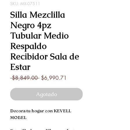
SKU: MX-07511
Silla Mezclilla
Negro 4pz
Tubular Medio
Respaldo
Recibidor Sala de
Estar
Precio
Precio
 $8,849.00 
$6,990.71
de
oferta
Agotado
Decora tu hogar con KEVELL
MOBEL