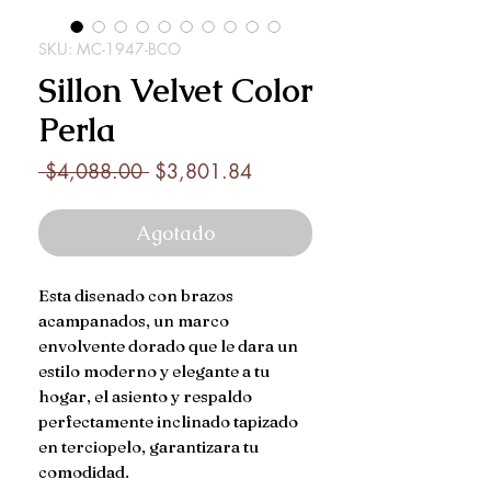
SKU: MC-1947-BCO
Sillon Velvet Color
Perla
Precio
Precio
 $4,088.00 
$3,801.84
de
oferta
Agotado
Esta disenado con brazos
acampanados, un marco
envolvente dorado que le dara un
estilo moderno y elegante a tu
hogar, el asiento y respaldo
perfectamente inclinado tapizado
en terciopelo, garantizara tu
comodidad.