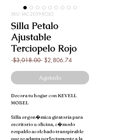
SKU: MC-2039-ROJO
Silla Petalo
Ajustable
Terciopelo Rojo
Precio
Precio
 $3,018.00 
$2,806.74
de
oferta
Agotado
Decora tu hogar con KEVELL
MOBEL
Silla ergon�mica giratoria para
escritorio u oficina, c�modo
respaldo acolchado transpirable
que se adapta perfectamente a la