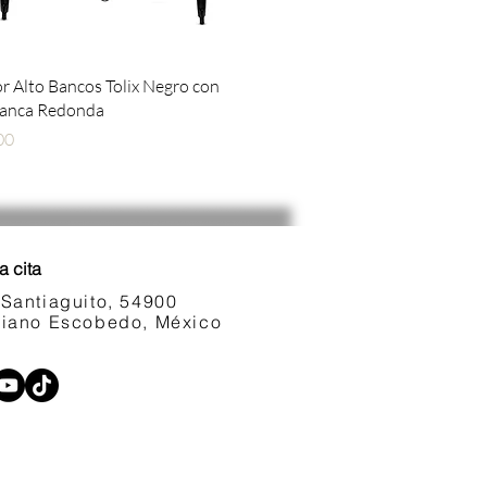
Vista rápida
 Alto Bancos Tolix Negro con
lanca Redonda
00
a cita
 Santiaguito, 54900
ariano Escobedo, México