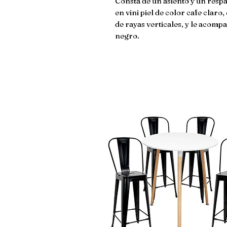
Consta de un asiento y un respa
en vini piel de color cafe clar
de rayas verticales, y le acom
negro.