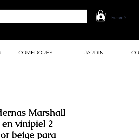
Iniciar Sesión
S
COMEDORES
JARDIN
CO
dernas Marshall
en vinipiel 2
lor beige para