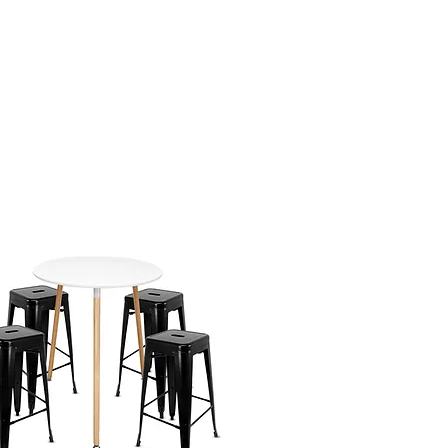
n la estetica del producto. El
a para ningun cambio o
ido usado o manipulado o
 devolucion, los costos de
bolsables