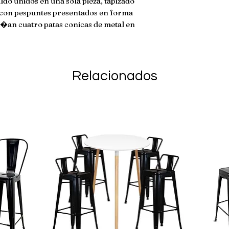
ldo unidos en una sola pieza, tapizado
inconformidades co
o, con pespuntes presentados en forma
producto no aplic
pa�an cuatro patas conicas de metal en
devolucion si ha s
da�ado. En caso de
envio no son reem
Relacionados