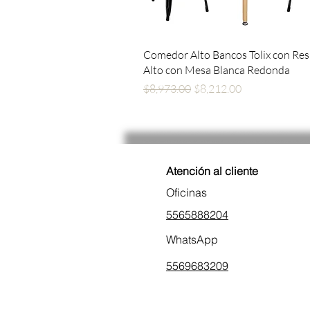
Vista rápida
Comedor Alto Bancos Tolix con Re
Alto con Mesa Blanca Redonda
Precio
Precio de oferta
$8,973.00
$8,212.00
Atención al cliente
Oficinas
5565888204
WhatsApp
5569683209