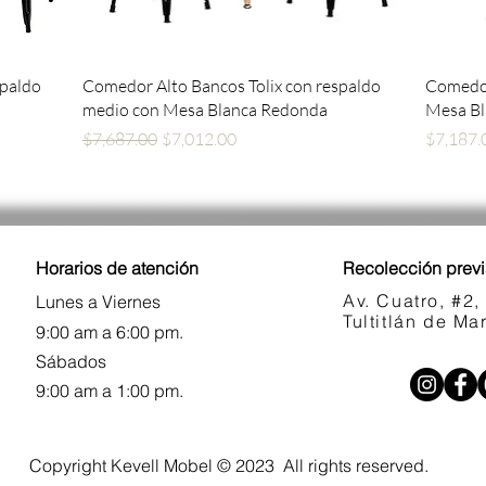
Vista rápida
spaldo
Comedor Alto Bancos Tolix con respaldo
Comedor
medio con Mesa Blanca Redonda
Mesa B
Precio
Precio de oferta
Precio
$7,687.00
$7,012.00
$7,187.
Horarios de atención
Recolección previ
Av. Cuatro, #2,
Lunes a Viernes
Tultitlán de M
9:00 am a 6:00 pm.
Sábados
9:00 am a 1:00 pm.
Copyright Kevell Mobel © 2023 All rights reserved.