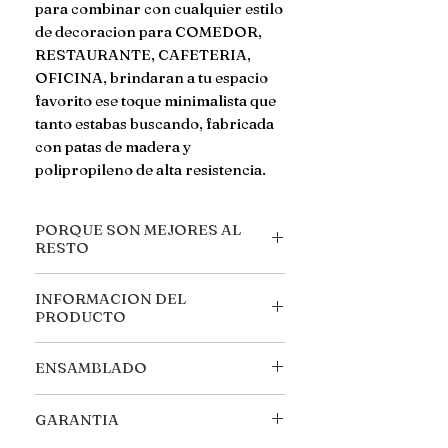
para combinar con cualquier estilo
de decoracion para COMEDOR,
RESTAURANTE, CAFETERIA,
OFICINA, brindaran a tu espacio
favorito ese toque minimalista que
tanto estabas buscando, fabricada
con patas de madera y
polipropileno de alta resistencia.
PORQUE SON MEJORES AL
RESTO
*Cuenta con un estilo moderno y
INFORMACION DEL
ergonomico, que se adapta a la
PRODUCTO
formas del cuerpo garantizando
un reparto de presiones
MEDIDAS GENERALES
ENSAMBLADO
equilibrado y asi mismo garantizar
Alto: 81cm Ancho: 46cm Largo:
y facilitar el descanso del cuerpo.
42cm
Llegan desarmadas, se incluyen
*Asiento mas amplio que el de la
MEDIDAS ESPECIFICAS
GARANTIA
todos los tornillos para su facil
competencia! *No tendras que
-RESPALDO- 42cm Alto 27cm