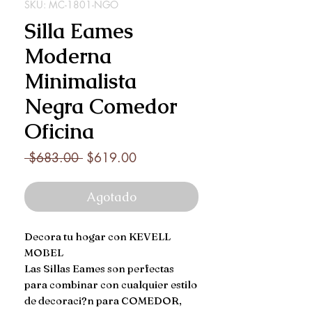
SKU: MC-1801-NGO
Silla Eames
Moderna
Minimalista
Negra Comedor
Oficina
Precio
Precio
 $683.00 
$619.00
de
oferta
Agotado
Decora tu hogar con KEVELL 
MOBEL

Las Sillas Eames son perfectas 
para combinar con cualquier estilo 
de decoraci?n para COMEDOR, 