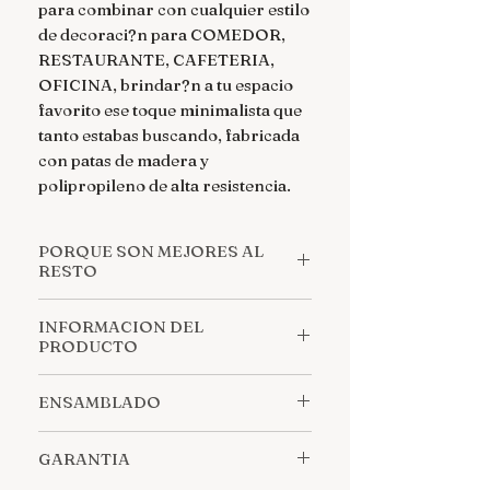
para combinar con cualquier estilo 
de decoraci?n para COMEDOR, 
RESTAURANTE, CAFETERIA, 
OFICINA, brindar?n a tu espacio 
favorito ese toque minimalista que 
tanto estabas buscando, fabricada 
con patas de madera y 
polipropileno de alta resistencia.
PORQUE SON MEJORES AL
RESTO
*Cuenta con un estilo moderno y
INFORMACION DEL
ergonomico, que se adapta a la
PRODUCTO
formas del cuerpo garantizando
un reparto de presiones
MEDIDAS GENERALES Alto: 81cm
ENSAMBLADO
equilibrado y asi mismo garantizar
Ancho: 46cm Largo: 42cm
y facilitar el descanso del cuerpo.
MEDIDAS ESPECIFICAS -
Llegan desarmadas, se incluyen
*Asiento mas amplio que el de la
RESPALDO- 42cm Alto 27cm
GARANTIA
todos los tornillos para su f?cil
competencia! *No tendras que
Ancho Parte Superior 42cm