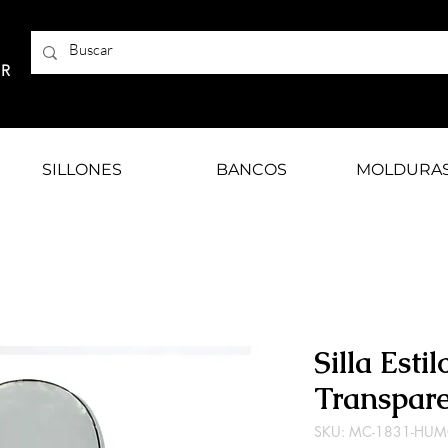
AR
SILLONES
BANCOS
MOLDURA
Silla Esti
Transpar
SKU: MC-1831-HU