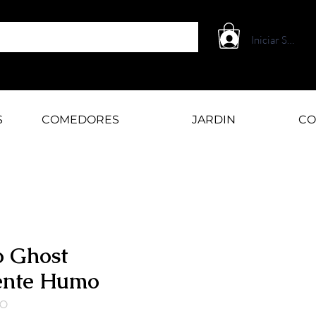
Iniciar Sesión
S
COMEDORES
JARDIN
CO
lo Ghost
ente Humo
MO