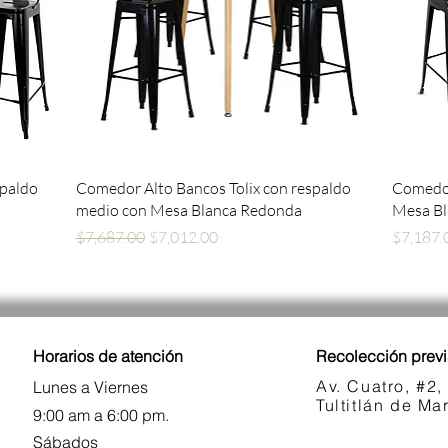
Vista rápida
spaldo
Comedor Alto Bancos Tolix con respaldo
Comedor
medio con Mesa Blanca Redonda
Mesa B
Precio
Precio de oferta
Precio
$7,687.00
$7,012.00
$7,187.
Horarios de atención
Recolección previ
Av. Cuatro, #2,
Lunes a Viernes
Tultitlán de M
9:00 am a 6:00 pm.
Sábados