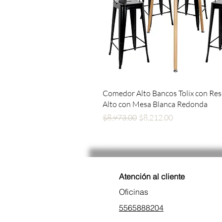
Vista rápida
Comedor Alto Bancos Tolix con Re
Alto con Mesa Blanca Redonda
Precio
Precio de oferta
$8,973.00
$8,212.00
Atención al cliente
Oficinas
5565888204