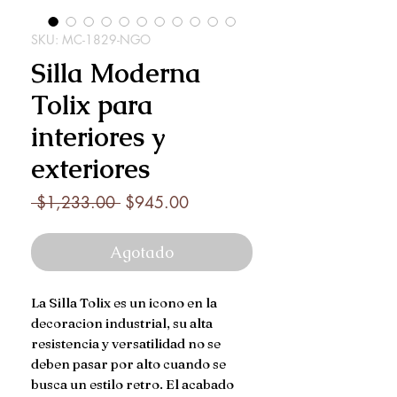
SKU: MC-1829-NGO
Silla Moderna
Tolix para
interiores y
exteriores
Precio
Precio
 $1,233.00 
$945.00
de
oferta
Agotado
La Silla Tolix es un icono en la
decoracion industrial, su alta
resistencia y versatilidad no se
deben pasar por alto cuando se
busca un estilo retro. El acabado