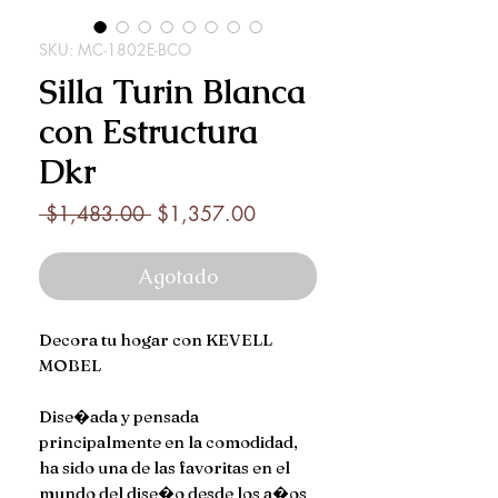
SKU: MC-1802E-BCO
Silla Turin Blanca
con Estructura
Dkr
Precio
Precio
 $1,483.00 
$1,357.00
de
oferta
Agotado
Decora tu hogar con KEVELL
MOBEL
Dise�ada y pensada
principalmente en la comodidad,
ha sido una de las favoritas en el
mundo del dise�o desde los a�os