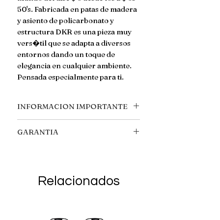
50's. Fabricada en patas de madera
y asiento de policarbonato y
estructura DKR es una pieza muy
vers�til que se adapta a diversos
entornos dando un toque de
elegancia en cualquier ambiente.
Pensada especialmente para ti.
INFORMACION IMPORTANTE
***ESTRUCTURA ALTAMENTE
GARANTIA
REFORZADA DKR*** ***CON
GOMAS ANTIDERRAPANTES***
Cambios o devoluciones aplican
solo por defecto de fabrica y
COLOR:
dentro de los primeros 15 dias
*Blanco*
Relacionados
naturales posteriores a la compra.
No aplican cambios ni
MEDIDAS
devoluciones por confusiones o
Alto total: 86cm
inconformidades con la estetica del