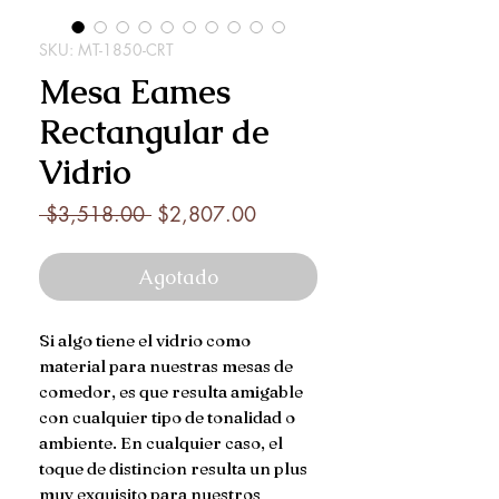
SKU: MT-1850-CRT
Mesa Eames
Rectangular de
Vidrio
Precio
Precio
 $3,518.00 
$2,807.00
de
oferta
Agotado
Si algo tiene el vidrio como
material para nuestras mesas de
comedor, es que resulta amigable
con cualquier tipo de tonalidad o
ambiente. En cualquier caso, el
toque de distincion resulta un plus
muy exquisito para nuestros