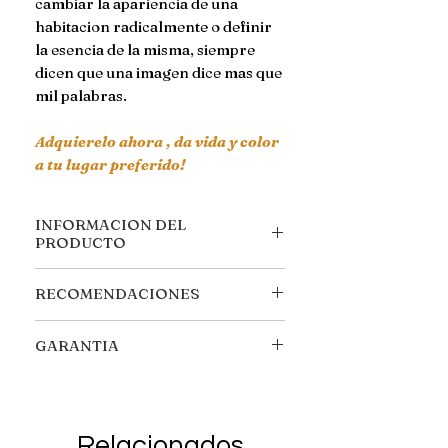
cambiar la apariencia de una
habitacion radicalmente o definir
la esencia de la misma, siempre
dicen que una imagen dice mas que
mil palabras.
Adquierelo ahora , da vida y color
a tu lugar preferido!
INFORMACION DEL
PRODUCTO
Medidas:
90 x 60 cm
RECOMENDACIONES
Materiales:
Acrilico: 3 mm,
Impresion en alta resolucion HD
Requiere armado, se incluyen
facil de limpiar.
GARANTIA
todos los tornillos y herramientas,
Calidad:
Impresion PetG 1mm a
para su facil ensamblaje.
Cambios o devoluciones aplican
1200DPI con respaldo de cartulina
Tiempo de armado estimado 20
solo por defecto de fabrica y
sulfatada.Con bastidor metalico de
minutos.
dentro de los primeros 15 d�as
25 mm para sujecion
Mantenimiento:
Limpiarse con un
Relacionados